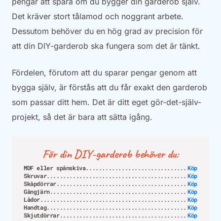
pengar att spara om du bygger din garderob själv.
Det kräver stort tålamod och noggrant arbete.
Dessutom behöver du en hög grad av precision för
att din DIY-garderob ska fungera som det är tänkt.
Fördelen, förutom att du sparar pengar genom att
bygga själv, är förstås att du får exakt den garderob
som passar ditt hem. Det är ditt eget gör-det-själv-
projekt, så det är bara att sätta igång.
För din DIY-garderob behöver du:
MDF eller spånskiva
Köp
Skruvar
Köp
Skåpdörrar
Köp
Gångjärn
Köp
Lådor
Köp
Handtag
Köp
Skjutdörrar
Köp