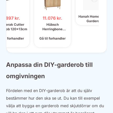
Hanah Home Trend
6.897 kr.
11.076 kr.
Garderob
kagerak Cutter
Hübsch
rderob 120x13cm
Herringbone
Garderob
100x140cm
å til forhandler
Gå til forhandler
Anpassa din DIY-garderob till
omgivningen
Fördelen med en DIY-garderob är att du själv
bestämmer hur den ska se ut. Du kan till exempel
välja att bygga en garderob med skjutdörrar om du