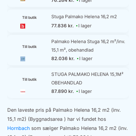
76.264 kr.
I lager
Stuga Palmako Helena 16,2 m2
Till butik
77.836 kr.
I lager
Palmako Helena Stuga 16,2 m²/inv.
Till butik
15,1 m², obehandlad
82.036 kr.
I lager
STUGA PALMAKO HELENA 15,1M²
Till butik
OBEHANDLAD
87.890 kr.
I lager
Den laveste pris på Palmako Helena 16,2 m2 (inv.
15,1 m2) (Byggnadsarea ) har vi fundet hos
Hornbach
som sælger Palmako Helena 16,2 m2 (inv.