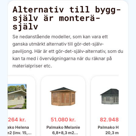
Alternativ till bygg-
själv är monterä-
själv
Se nedanstående modeller, som kan vara ett
ganska utmärkt alternativ till gör-det-själv-
paviljong. Här är ett gör-det-själv-alternativ, som du
kan ta med i övervägningarna när du räknar på
materialpriser etc.
76.264 kr.
51.080 kr.
82.948 kr.
almako Helena
Palmako Melanie
Palmako Hanna
6,2 m2 (inv. 15,1
6,8+8,3 m2
20,3 m2