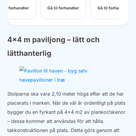
m2)
(Byggnadsarea )
(Byggnadsarea )
Byggnadsarea)
å til forhandler
Gå til forhandler
Gå til forhandler
4×4 m paviljong – lätt och
lätthanterlig
Stolparna ska vara 2,10 meter höga efter att de har
placerats i marken. När de väl är ordentligt på plats
bygger du en fyrkant på 4×4 m2 av plankor/skenor
– dessa kommer att användas för att hålla
takkonstruktionen på plats. Detta görs genom att