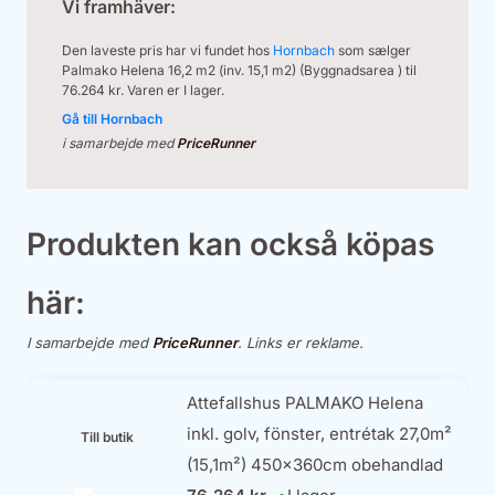
Vi framhäver:
Den laveste pris har vi fundet hos
Hornbach
som sælger
Palmako Helena 16,2 m2 (inv. 15,1 m2) (Byggnadsarea ) til
76.264 kr. Varen er I lager.
Gå till Hornbach
i samarbejde med
PriceRunner
Produkten kan också köpas
här:
I samarbejde med
PriceRunner
. Links er reklame.
Attefallshus PALMAKO Helena
inkl. golv, fönster, entrétak 27,0m²
Till butik
(15,1m²) 450x360cm obehandlad