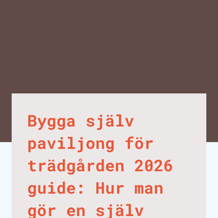
Bygga själv
paviljong för
trädgården 2026
guide: Hur man
gör en själv