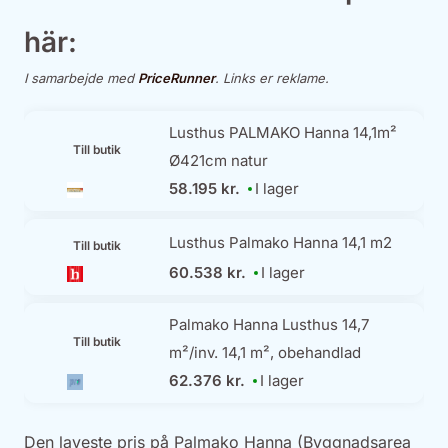
här:
I samarbejde med
PriceRunner
. Links er reklame.
Lusthus PALMAKO Hanna 14,1m²
Till butik
Ø421cm natur
58.195 kr.
I lager
Lusthus Palmako Hanna 14,1 m2
Till butik
60.538 kr.
I lager
Palmako Hanna Lusthus 14,7
Till butik
m²/inv. 14,1 m², obehandlad
62.376 kr.
I lager
Den laveste pris på Palmako Hanna (Byggnadsarea