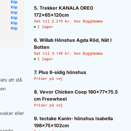
Köp
Köp
5. Trekker KANALA OREO
Köp
172x65x120cm
Köp
Set til 2.219 kr. hos
Bygghemma
Köp
I lager
Köp
6. Willab Hönshus Agda Röd, Nät I
Botten
Set til 3.149 kr. hos
Bygghemma
I lager
7. Plus 6-sidig hönshus
Priser på vej
ts att stå
 en
8. Vevor Chicken Coop 180x77x75.5
cm Freewheel
Priser på vej
uskar eller
9. tectake Kanin- hönshus Isabella
198x75x102cm
visande