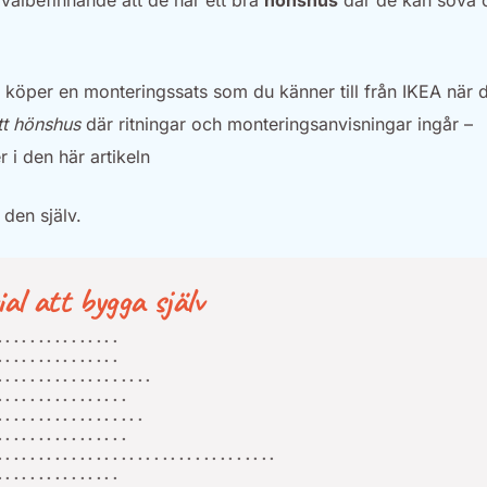
 välbefinnande att de har ett bra
hönshus
där de kan sova 
 köper en monteringssats som du känner till från IKEA när d
tt hönshus
där ritningar och monteringsanvisningar ingår –
 i den här artikeln
 den själv.
al att bygga själv