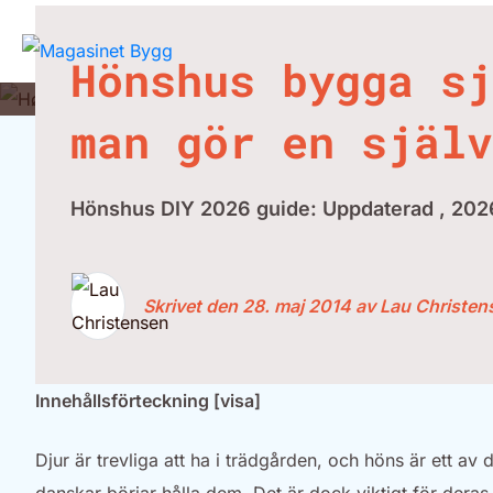
Hönshus bygga sj
man gör en själv
Hönshus DIY 2026 guide: Uppdaterad , 202
Skrivet den 28. maj 2014 av Lau Christen
Innehållsförteckning [visa]
Djur är trevliga att ha i trädgården, och höns är ett av de