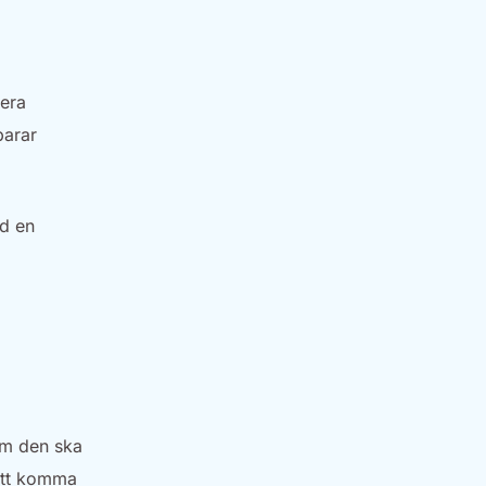
lera
parar
ed en
om den ska
 att komma