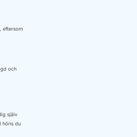
, eftersom
ggd och
ig själv
l höns du