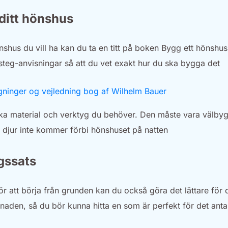
 ditt hönshus
shus du vill ha kan du ta en titt på boken Bygg ett hönshus
-steg-anvisningar så att du vet exakt hur du ska bygga det
lka material och verktyg du behöver. Den måste vara välby
e djur inte kommer förbi hönshuset på natten
gssats
r att börja från grunden kan du också göra det lättare för d
aden, så du bör kunna hitta en som är perfekt för det anta