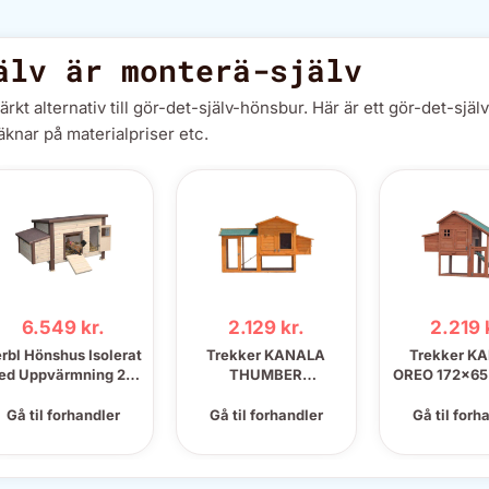
älv är monterä-själv
 alternativ till gör-det-själv-hönsbur. Här är ett gör-det-själv
äknar på materialpriser etc.
6.549 kr.
2.129 kr.
2.219 
rbl Hönshus Isolerat
Trekker KANALA
Trekker K
ed Uppvärmning 2-5
THUMBER
OREO 172x6
Höns
169x75x130cm
Gå til forhandler
Gå til forhandler
Gå til forh