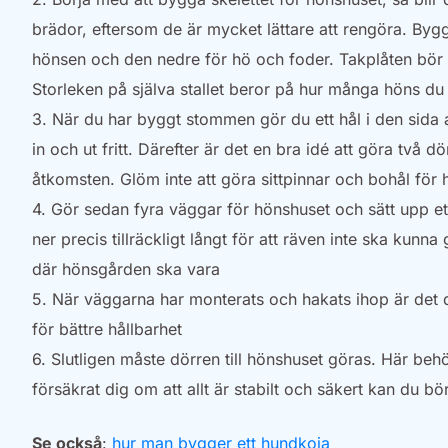
brädor, eftersom de är mycket lättare att rengöra. Bygg
hönsen och den nedre för hö och foder. Takplåten bör 
Storleken på själva stallet beror på hur många höns du 
3. När du har byggt stommen gör du ett hål i den sida
in och ut fritt. Därefter är det en bra idé att göra två d
åtkomsten. Glöm inte att göra sittpinnar och bohål för
4. Gör sedan fyra väggar för hönshuset och sätt upp et
ner precis tillräckligt långt för att räven inte ska kun
där hönsgården ska vara
5. När väggarna har monterats och hakats ihop är det d
för bättre hållbarhet
6. Slutligen måste dörren till hönshuset göras. Här beh
försäkrat dig om att allt är stabilt och säkert kan du b
Se också
:
hur man bygger ett hundkoja