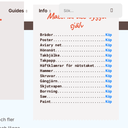
Guides
Info
Material att bygga
r
själv
Brädor
Köp
Poster
Köp
Aviary net
Köp
Hönsnät
Köp
Takbjälke
Köp
Takpapp
Köp
Häftklamrar för nätstaket
Köp
Hammer
Köp
Skruvar
Köp
Gångjärn
Köp
Skjutvapen
Köp
Borrning
Köp
Saw
Köp
Paint
Köp
och fler