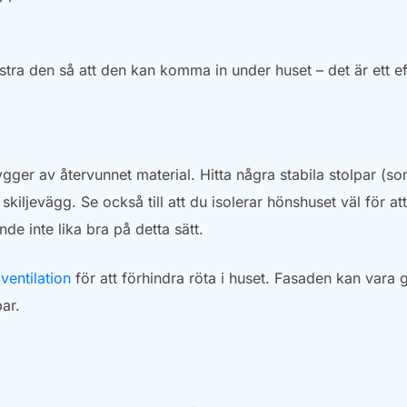
a den så att den kan komma in under huset – det är ett eff
er av återvunnet material. Hitta några stabila stolpar (so
iljevägg. Se också till att du isolerar hönshuset väl för att
de inte lika bra på detta sätt.
å
ventilation
för att förhindra röta i huset. Fasaden kan vara 
ar.