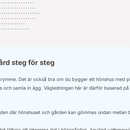
rd steg för steg
m utrymme. Det är också bra om du bygger ett hönshus med pla
da och samla in ägg. Vägledningen här är därför baserad på
dgården där hönshuset och gården kan gömmas undan mellan b
 det lättare att integrera det i hönsgården. Använd vattenav