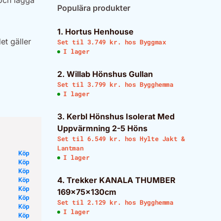
och lägga
Populära produkter
1. Hortus Henhouse
et gäller
Set til 3.749 kr. hos
Byggmax
I lager
2. Willab Hönshus Gullan
Set til 3.799 kr. hos
Bygghemma
I lager
3. Kerbl Hönshus Isolerat Med
Uppvärmning 2-5 Höns
Set til 6.549 kr. hos
Hylte Jakt &
Lantman
Köp
I lager
Köp
Köp
Köp
4. Trekker KANALA THUMBER
Köp
169x75x130cm
Köp
Set til 2.129 kr. hos
Bygghemma
Köp
I lager
Köp