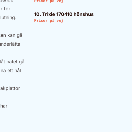
Priser på vej
r för
10. Trixie 170410 hönshus
lutning.
Priser på vej
sen kan gå
underlätta
åt nätet gå
na ett hål
akplattor
 har