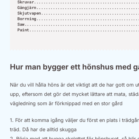
Skruvar
Gångjärn
Skjutvapen
Borrning
Saw
Paint
Hur man bygger ett hönshus med gå
När du vill hålla höns är det viktigt att de har gott o
upp, eftersom det gör det mycket lättare att mata, stä
vägledning som är förknippad med en stor gård
1. För att komma igång väljer du först en plats i trä
träd. Då har de alltid skugga
2. Börja med att bygga skelettet för hönshuset, så blir