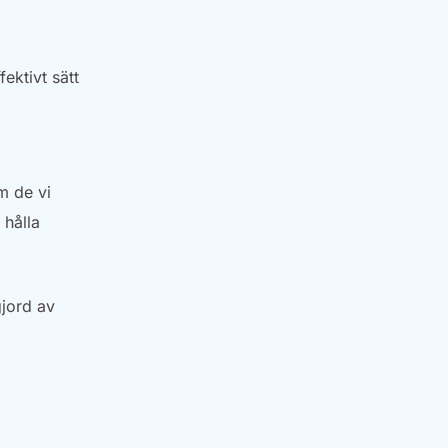
ektivt sätt
m de vi
 hålla
gjord av