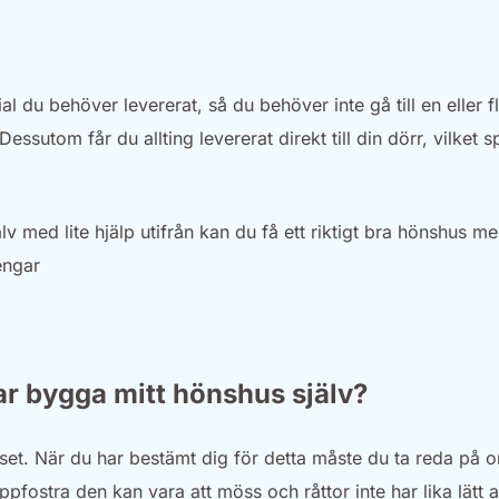
l du behöver levererat, så du behöver inte gå till en eller f
ssutom får du allting levererat direkt till din dörr, vilket s
v med lite hjälp utifrån kan du få ett riktigt bra hönshus m
engar
ar bygga mitt hönshus själv?
uset. När du har bestämt dig för detta måste du ta reda på 
pfostra den kan vara att möss och råttor inte har lika lätt