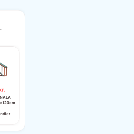
-
kr.
ANALA
5x120cm
andler