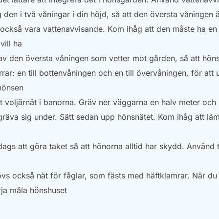
 den i två våningar i din höjd, så att den översta våningen ä
också vara vattenavvisande. Kom ihåg att den måste ha en 
vill ha
 av den översta våningen som vetter mot gården, så att hön
örrar: en till bottenvåningen och en till övervåningen, för att 
 hönsen
t voljärnät i banorna. Gräv ner väggarna en halv meter och l
na gräva sig under. Sätt sedan upp hönsnätet. Kom ihåg att läm
ags att göra taket så att hönorna alltid har skydd. Använd t
övs också nät för fåglar, som fästs med häftklamrar. När du
örja måla hönshuset