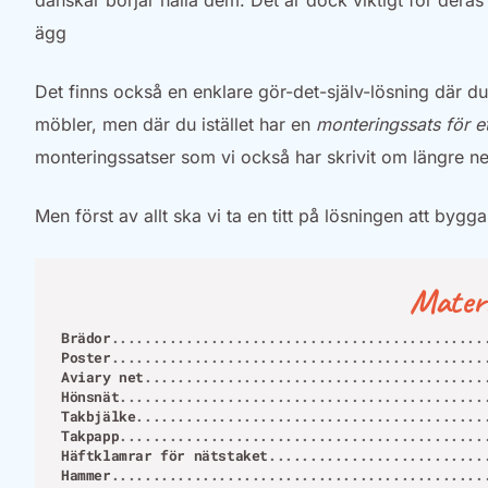
danskar börjar hålla dem. Det är dock viktigt för deras
ägg
Det finns också en enklare gör-det-själv-lösning där du
möbler, men där du istället har en
monteringssats för e
monteringssatser som vi också har skrivit om längre ner
Men först av allt ska vi ta en titt på lösningen att bygga
Materi
Brädor
Poster
Aviary net
Hönsnät
Takbjälke
Takpapp
Häftklamrar för nätstaket
Hammer